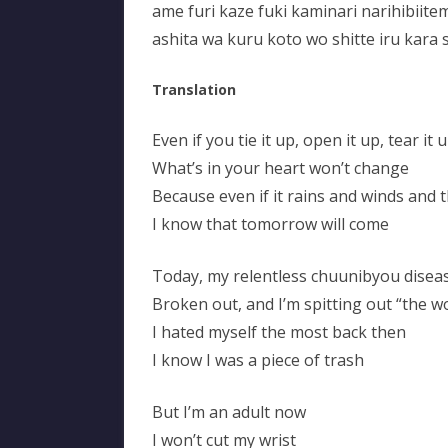
ame furi kaze fuki kaminari narihibiite
ashita wa kuru koto wo shitte iru kara 
Translation
Even if you tie it up, open it up, tear it
What’s in your heart won’t change
Because even if it rains and winds and
I know that tomorrow will come
Today, my relentless chuunibyou disea
Broken out, and I’m spitting out “the wo
I hated myself the most back then
I know I was a piece of trash
But I’m an adult now
I won’t cut my wrist