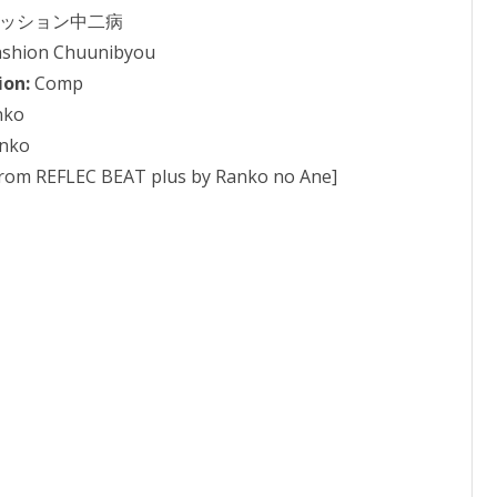
ッション中二病
shion Chuunibyou
ion:
Comp
nko
nko
from REFLEC BEAT plus by Ranko no Ane]