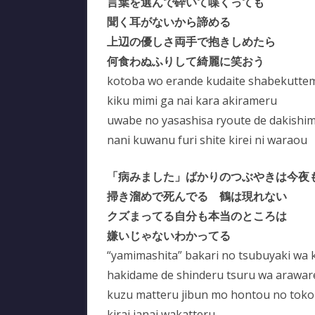
言葉を選んで砕いて喋くっても
聞く耳がないから諦める
上辺の優しさ両手で抱きしめたら
何食わぬふりして綺麗に笑おう
kotoba wo erande kudaite shabekutte
kiku mimi ga nai kara akirameru
uwabe no yasashisa ryoute de dakishi
nani kuwanu furi shite kirei ni waraou
「病みました」ばかりのつぶやきは今夜
掃き溜めで死んでる 鶴は現れない
クズまってる自分も本当のところは
嫌いじゃないわかってる
“yamimashita” bakari no tsubuyaki wa 
hakidame de shinderu tsuru wa arawar
kuzu matteru jibun mo hontou no toko
kirai janai wakatteru