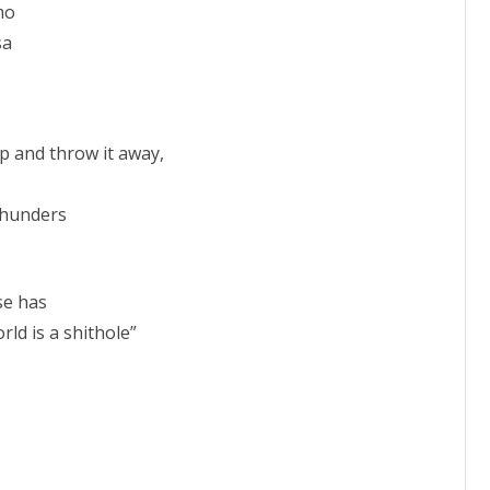
mo
sa
 up and throw it away,
 thunders
se has
rld is a shithole”