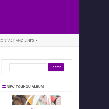
CONTACT AND LINKS
OFFICIAL BUTAOTOME FAQ
S
e
a
r
NEW TOUHOU ALBUM
c
h