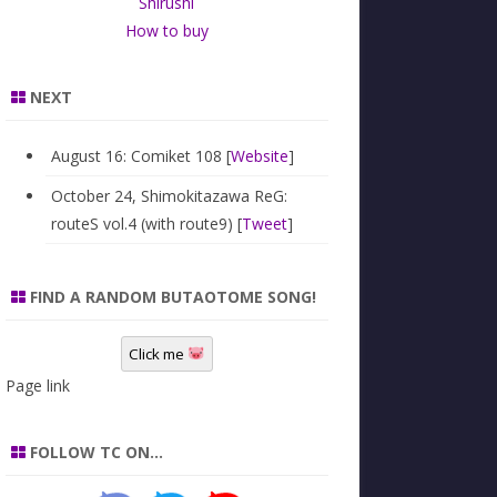
Shirushi
How to buy
NEXT
August 16: Comiket 108 [
Website
]
October 24, Shimokitazawa ReG:
routeS vol.4 (with route9) [
Tweet
]
FIND A RANDOM BUTAOTOME SONG!
Click me
Page link
FOLLOW TC ON…