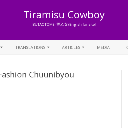
Tiramisu Cowboy
BUTAOTOME (豚乙女) English fansite!
Skip
to
TRANSLATIONS
ARTICLES
MEDIA
content
LYRICS TRANSLATIONS INDEX
LIST OF ARTICLES
hion Chuunibyou
OTHER TRANSLATIONS
A BEGINNER’S GUIDE TO THE
WORLD OF BUTAOTOME
TRADUZIONI ITALIANE
PIXIV FANBOX
LYRICS AND ROMAJI GUIDE
STREAMING AVAILABILITY