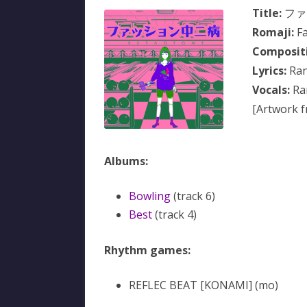
Title:
ファ
Romaji:
Fa
Composit
Lyrics:
Ra
Vocals:
Ra
[Artwork 
Albums:
Bowling
(track 6)
Best
(track 4)
Rhythm games:
REFLEC BEAT [KONAMI] (mo)