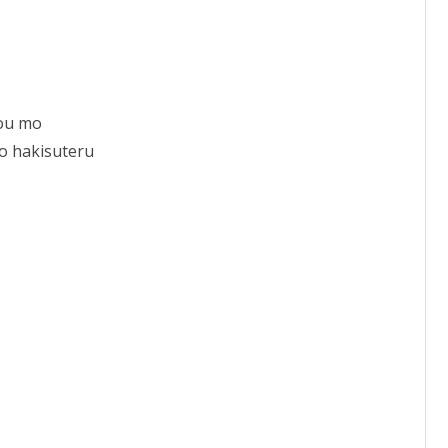
you mo
to hakisuteru