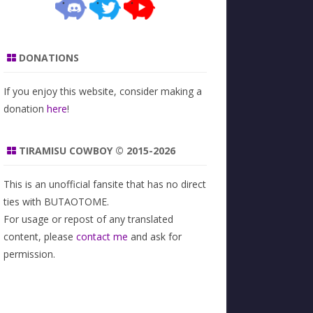
DONATIONS
If you enjoy this website, consider making a
donation
here
!
TIRAMISU COWBOY © 2015-2026
This is an unofficial fansite that has no direct
ties with BUTAOTOME.
For usage or repost of any translated
content, please
contact me
and ask for
permission.